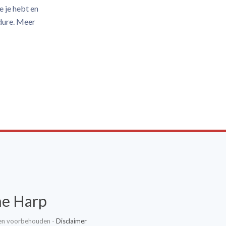
e je hebt en
edure. Meer
he Harp
ten voorbehouden -
Disclaimer