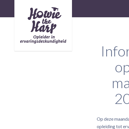
Info
op
ma
20
Op deze maandag
opleiding tot e