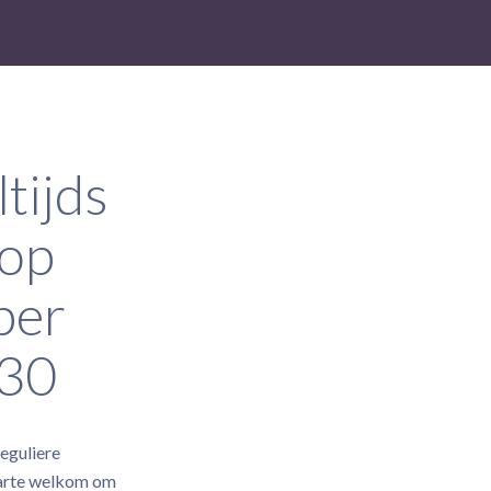
tijds
 op
ber
.30
eguliere
harte welkom om