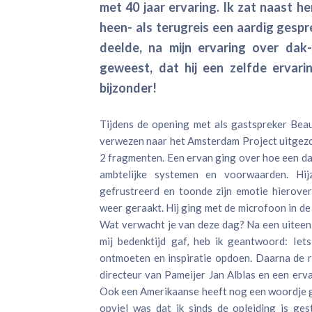
met 40 jaar ervaring. Ik zat naast 
heen- als terugreis een aardig gesp
deelde, na mijn ervaring over dak-
geweest, dat hij een zelfde ervari
bijzonder!
Tijdens de opening met als gastspreker Be
verwezen naar het Amsterdam Project uitgez
2 fragmenten. Een ervan ging over hoe een dak
ambtelijke systemen en voorwaarden. Hij
gefrustreerd en toonde zijn emotie hierove
weer geraakt. Hij ging met de microfoon in de 
Wat verwacht je van deze dag? Na een uiteenz
mij bedenktijd gaf, heb ik geantwoord: Iet
ontmoeten en inspiratie opdoen. Daarna de 
directeur van Pameijer Jan Alblas en een erv
Ook een Amerikaanse heeft nog een woordje 
opviel was dat ik sinds de opleiding is ge