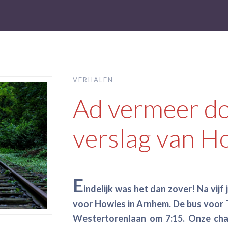
VERHALEN
Ad vermeer d
verslag van H
E
indelijk was het dan zover! Na vijf 
voor Howies in Arnhem. De bus voor 
Westertorenlaan om 7:15. Onze ch