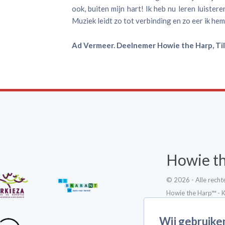
ook, buiten mijn hart! Ik heb nu leren luistere
Muziek leidt zo tot verbinding en zo eer ik hem
Ad Vermeer. Deelnemer Howie the Harp, Tilb
Howie t
© 2026 - Alle rech
Howie the Harp™ - 
Cookie instellingen
Wij gebruike