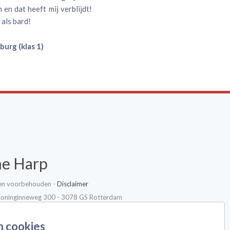
n en dat heeft mij verblijdt!
 als bard!
urg (klas 1)
he Harp
ten voorbehouden -
Disclaimer
Koninginneweg 300 - 3078 GS Rotterdam
n cookies