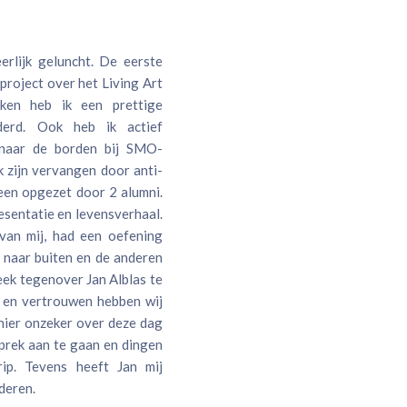
rlijk geluncht. De eerste
project over het Living Art
ken heb ik een prettige
derd. Ook heb ik actief
 naar de borden bij SMO-
k zijn vervangen door anti-
een opgezet door 2 alumni.
esentatie en levensverhaal.
van mij, had een oefening
 naar buiten en de anderen
eek tegenover Jan Alblas te
d en vertrouwen hebben wij
nier onzeker over deze dag
prek aan te gaan en dingen
rip. Tevens heeft Jan mij
nderen.