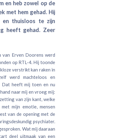
hem en heb zowel op de
rek met hem gehad. Hij
 en thuisloos te zijn
ng heeft gehad. Zeer
au van Erven Doorens werd
onden op RTL-4. Hij toonde
loze verstrikt kan raken in
zelf werd machteloos en
r Dat heeft mij toen en nu
hand naar mij en vroeg mij:
etting van zijn kant, welke
s met mijn emotie, mensen
rest van de opening met de
aringsdeskundig psychiater.
gesproken. Wat mij daaraan
start deel uitmaak van een