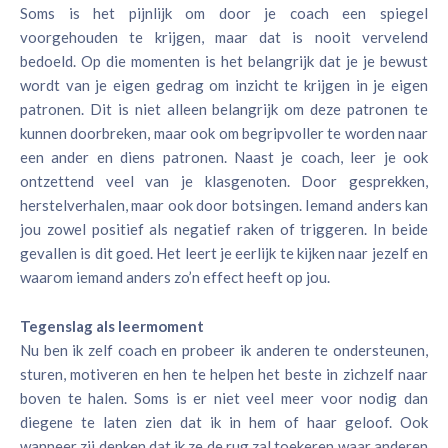
Soms is het pijnlijk om door je coach een spiegel
voorgehouden te krijgen, maar dat is nooit vervelend
bedoeld. Op die momenten is het belangrijk dat je je bewust
wordt van je eigen gedrag om inzicht te krijgen in je eigen
patronen. Dit is niet alleen belangrijk om deze patronen te
kunnen doorbreken, maar ook om begripvoller te worden naar
een ander en diens patronen. Naast je coach, leer je ook
ontzettend veel van je klasgenoten. Door gesprekken,
herstelverhalen, maar ook door botsingen. Iemand anders kan
jou zowel positief als negatief raken of triggeren. In beide
gevallen is dit goed. Het leert je eerlijk te kijken naar jezelf en
waarom iemand anders zo’n effect heeft op jou.
Tegenslag als leermoment
Nu ben ik zelf coach en probeer ik anderen te ondersteunen,
sturen, motiveren en hen te helpen het beste in zichzelf naar
boven te halen. Soms is er niet veel meer voor nodig dan
diegene te laten zien dat ik in hem of haar geloof. Ook
wanneer zij denken dat ik ze de rug zal toekeren waar anderen