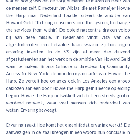
wat er nodig was om de zorg humaner te maken en meer van
de mensen zelf. Directeur Jan Alblas, die met Pameijer Howie
the Harp naar Nederland haalde, citeert de ambitie van
Howard Geld: ‘To bring consumers into the system, to change
the services from within’. De opleidingscentra dragen volop
bij aan deze missie. In Nederland vindt 78% van de
afgestudeerden een betaalde baan waarin zij hun eigen
ervaring inzetten. In de VS zijn al meer dan duizend
afgestudeerden aan het werk om de ambitie Van Howard Geld
waar te maken. Briana Gilmore is directeur bij Community
Access in New York, de moederorganisatie van Howie the
Harp. Ze vertelt hoe onlangs ook in Los Angeles een groep
daklozen aan een door Howie the Harp geïnitieerde opleiding
begon. Howie the Harp ontwikkelt zich tot een steeds groter
wordend netwerk, waar veel mensen zich onderdeel van
weten. Ervaring beweegt.
Ervaring raakt Hoe komt het eigenlijk dat ervaring werkt? De
aanwezigen in de zaal brengen in één woord hun conclusie in