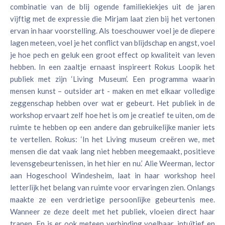
combinatie van de blij ogende familiekiekjes uit de jaren
vijftig met de expressie die Mirjam laat zien bij het vertonen
ervan in haar voorstelling. Als toeschouwer voel je de diepere
lagen meteen, voel je het conflict van blijdschap en angst, voel
je hoe pech en geluk een groot effect op kwaliteit van leven
hebben. In een zaaltje ernaast inspireert Rokus Loopik het
publiek met zijn ‘Living Museum’. Een programma waarin
mensen kunst – outsider art - maken en met elkaar volledige
zeggenschap hebben over wat er gebeurt. Het publiek in de
workshop ervaart zelf hoe het is om je creatief te uiten, om de
ruimte te hebben op een andere dan gebruikelijke manier iets
te vertellen. Rokus: ‘In het Living museum creëren we, met
mensen die dat vaak lang niet hebben meegemaakt, positieve
levensgebeurtenissen, in het hier en nu.’ Alie Weerman, lector
aan Hogeschool Windesheim, laat in haar workshop heel
letterlijk het belang van ruimte voor ervaringen zien. Onlangs
maakte ze een verdrietige persoonlijke gebeurtenis mee.
Wanneer ze deze deelt met het publiek, vloeien direct haar
tranen. En is er ook meteen verbinding voelbaar, intuïtief en