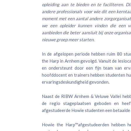
opleiding aan te bieden en te faciliteren. D
andere professionals voor wie dit een kerntaak
moment met een aantal andere zorgorganisat
we een opleider kunnen vinden die een ve
aanbieden die beter aansluit bij onze organisa
nieuwe groep meer starten.
In de afgelopen periode hebben ruim 80 stu
the Harp in Arnhem gevolgd. Vanuit de lesloca
en ondersteunt door een fijn team van erv
hoofddocent en trainers hebben studenten hu
ervaringsdeskundigheid gevonden.
Naast de RIBW Arnhem & Veluwe Vallei hebbe
de regio stageplaatsen geboden en hee
afgestudeerde Howie studenten een betaalde
Howie the Harp™afgestudeerden hebben he