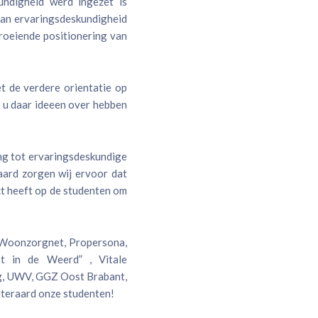
undigheid werd ingezet is
 van ervaringsdeskundigheid
groeiende positionering van
t de verdere orientatie op
 u daar ideeen over hebben
ng tot ervaringsdeskundige
aard zorgen wij ervoor dat
ct heeft op de studenten om
 Woonzorgnet, Propersona,
et in de Weerd” , Vitale
rg, UWV, GGZ Oost Brabant,
iteraard onze studenten!