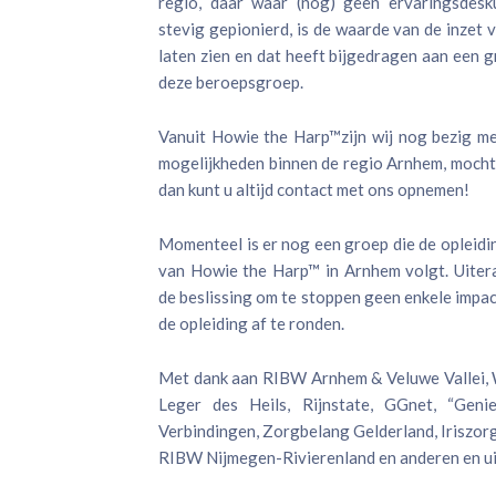
regio, daar waar (nog) geen ervaringsdesk
stevig gepionierd, is de waarde van de inzet
laten zien en dat heeft bijgedragen aan een 
deze beroepsgroep.
Vanuit Howie the Harp™zijn wij nog bezig me
mogelijkheden binnen de regio Arnhem, mocht
dan kunt u altijd contact met ons opnemen!
Momenteel is er nog een groep die de opleidi
van Howie the Harp™ in Arnhem volgt. Uiter
de beslissing om te stoppen geen enkele impa
de opleiding af te ronden.
Met dank aan RIBW Arnhem & Veluwe Vallei,
Leger des Heils, Rijnstate, GGnet, “Geni
Verbindingen, Zorgbelang Gelderland, Iriszo
RIBW Nijmegen-Rivierenland en anderen en u