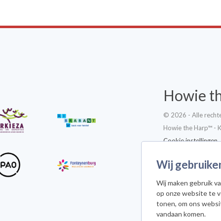
Howie t
© 2026 - Alle rech
Howie the Harp™ - 
Cookie instellingen
Wij gebruike
Wij maken gebruik va
op onze website te 
Meld je a
tonen, om ons websi
vandaan komen.