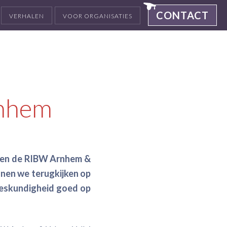
CONTACT
VERHALEN
VOOR ORGANISATIES
rnhem
ssen de RIBW Arnhem &
nen we terugkijken op
deskundigheid goed op