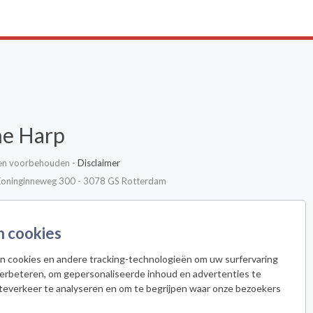
he Harp
ten voorbehouden -
Disclaimer
Koninginneweg 300 - 3078 GS Rotterdam
n cookies
n cookies en andere tracking-technologieën om uw surfervaring
verbeteren, om gepersonaliseerde inhoud en advertenties te
an voor de nieuwsbrief
teverkeer te analyseren en om te begrijpen waar onze bezoekers