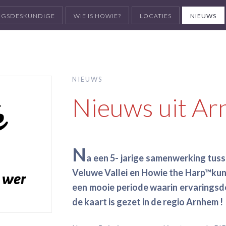
INGSDESKUNDIGE
WIE IS HOWIE?
LOCATIES
NIEUWS
NIEUWS
Nieuws uit A
N
a een 5- jarige samenwerking tu
Veluwe Vallei en Howie the Harp™kun
een mooie periode waarin ervarings
de kaart is gezet in de regio Arnhem !