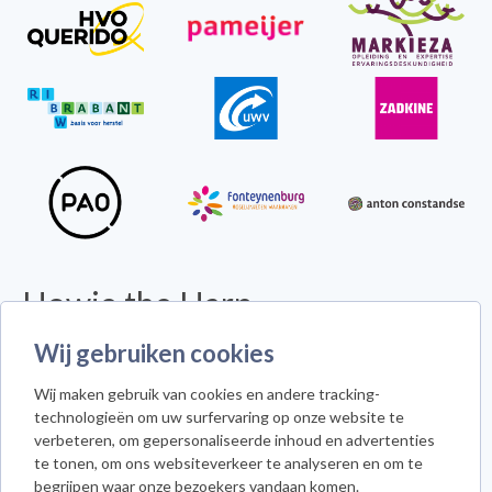
Howie the Harp
© 2026 - Alle rechten voorbehouden -
Disclaimer
Wij gebruiken cookies
Howie the Harp™ - Koninginneweg 300 - 3078 GS Rotterdam
Wij maken gebruik van cookies en andere tracking-
Cookie instellingen
technologieën om uw surfervaring op onze website te
verbeteren, om gepersonaliseerde inhoud en advertenties
te tonen, om ons websiteverkeer te analyseren en om te
begrijpen waar onze bezoekers vandaan komen.