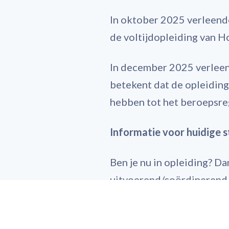
In oktober 2025 verleend
de voltijdopleiding van 
In december 2025 verleen
betekent dat de opleidin
hebben tot het beroepsre
Informatie voor huidige 
Ben je nu in opleiding? Da
uitvoerend/coördinerend 
je gelijk laten registrere
Registerplein. Meer infor