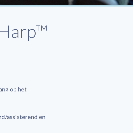
 Harp™
ang op het
nd/assisterend en