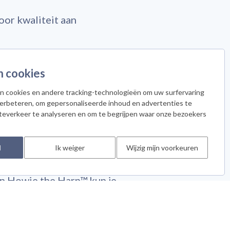
or kwaliteit aan
) de erkenning, dat
n cookies
rde studenten toegang
n cookies en andere tracking-technologieën om uw surfervaring
verbeteren, om gepersonaliseerde inhoud en advertenties te
teverkeer te analyseren en om te begrijpen waar onze bezoekers
d
Ik weiger
Wijzig mijn voorkeuren
nd of
n Howie the Harp™ kun je
 van het
.