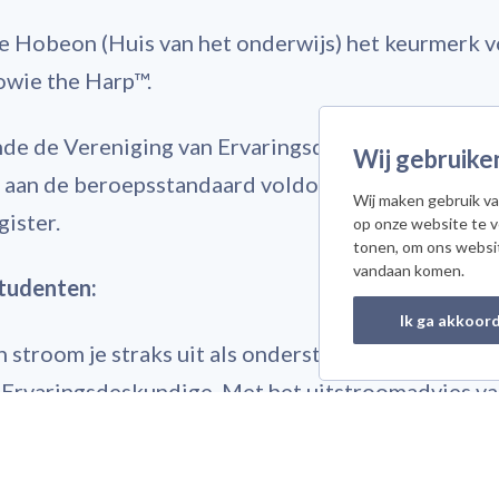
e Hobeon (Huis van het onderwijs) het keurmerk vo
Howie the Harp™.
de de Vereniging van Ervaringsdeskundigen (VvEd
Wij gebruike
g aan de beroepsstandaard voldoet en afgestudee
Wij maken gebruik va
gister.
op onze website te 
tonen, om ons websi
vandaan komen.
studenten:
Ik ga akkoor
n stroom je straks uit als ondersteunend/assistere
Ervaringsdeskundige. Met het uitstroomadvies va
n in het beroepsregister voor Ervaringsdeskundigen
matie daarover kun je vinden op het Registerplein