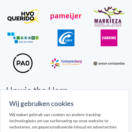
Howie the Harp
© 2026 - Alle rechten voorbehouden -
Disclaimer
Wij gebruiken cookies
Howie the Harp™ - Koninginneweg 300 - 3078 GS Rotterdam
Wij maken gebruik van cookies en andere tracking-
Cookie instellingen
technologieën om uw surfervaring op onze website te
verbeteren, om gepersonaliseerde inhoud en advertenties