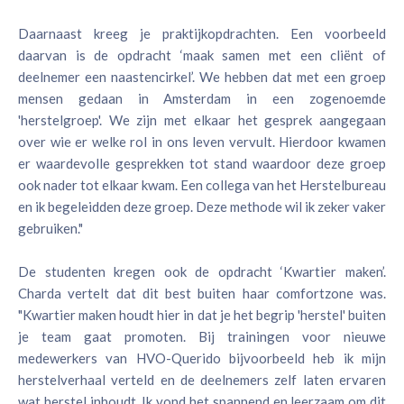
Daarnaast kreeg je praktijkopdrachten. Een voorbeeld
daarvan is de opdracht ‘maak samen met een cliënt of
deelnemer een naastencirkel’. We hebben dat met een groep
mensen gedaan in Amsterdam in een zogenoemde
'herstelgroep'. We zijn met elkaar het gesprek aangegaan
over wie er welke rol in ons leven vervult. Hierdoor kwamen
er waardevolle gesprekken tot stand waardoor deze groep
ook nader tot elkaar kwam. Een collega van het Herstelbureau
en ik begeleidden deze groep. Deze methode wil ik zeker vaker
gebruiken."
De studenten kregen ook de opdracht ‘Kwartier maken’.
Charda vertelt dat dit best buiten haar comfortzone was.
"Kwartier maken houdt hier in dat je het begrip 'herstel' buiten
je team gaat promoten. Bij trainingen voor nieuwe
medewerkers van HVO-Querido bijvoorbeeld heb ik mijn
herstelverhaal verteld en de deelnemers zelf laten ervaren
wat herstel inhoudt. Ik vond het spannend en leerzaam om dit