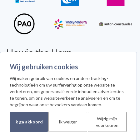
Howie the Harp
© 2026 - Alle rechten voorbehouden -
Disclaimer
Wij gebruiken cookies
Howie the Harp™ - Koninginneweg 300 - 3078 GS Rotterdam
Wij maken gebruik van cookies en andere tracking-
Cookie instellingen
technologieën om uw surfervaring op onze website te
verbeteren, om gepersonaliseerde inhoud en advertenties
te tonen, om ons websiteverkeer te analyseren en om te
begrijpen waar onze bezoekers vandaan komen.
Meld je aan voor de nieuwsbrief
Wijzig mijn
Ik ga akkoord
Ik weiger
voorkeuren