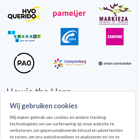
Howie the Harp
© 2026 - Alle rechten voorbehouden -
Disclaimer
Wij gebruiken cookies
Howie the Harp™ - Koninginneweg 300 - 3078 GS Rotterdam
Wij maken gebruik van cookies en andere tracking-
Cookie instellingen
technologieën om uw surfervaring op onze website te
verbeteren, om gepersonaliseerde inhoud en advertenties
te tonen, om ons websiteverkeer te analyseren en om te